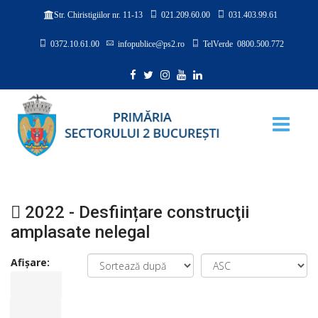
021.209.60.00
031.403.99.61
Str. Chiristigiilor nr. 11-13
0372.10.61.00
infopublice@ps2.ro
TelVerde 0800.500.772
2022 - Desființare construcţii
amplasate nelegal
Afișare: