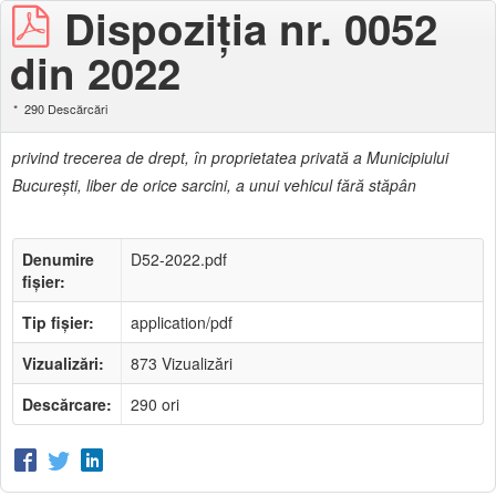
Dispoziția nr. 0052
din 2022
290 Descărcări
privind trecerea de drept, în proprietatea privată a Municipiului
Bucureşti, liber de orice sarcini, a unui vehicul fără stăpân
Denumire
D52-2022.pdf
fișier:
Tip fișier:
application/pdf
Vizualizări:
873 Vizualizări
Descărcare:
290 ori