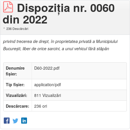
Dispoziția nr. 0060
din 2022
236 Descărcări
privind trecerea de drept, în proprietatea privată a Municipiului
Bucureşti, liber de orice sarcini, a unui vehicul fără stăpân
Denumire
D60-2022.pdf
fișier:
Tip fișier:
application/pdf
Vizualizări:
811 Vizualizări
Descărcare:
236 ori