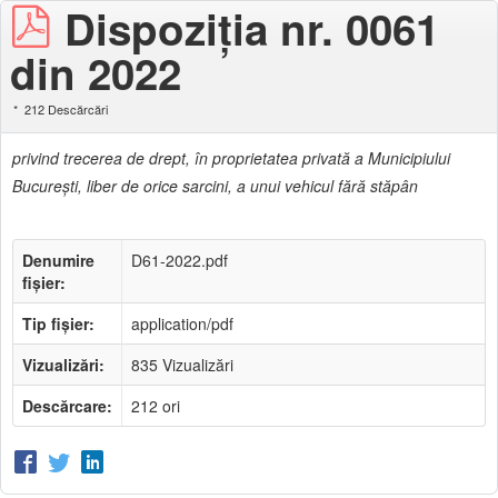
Dispoziția nr. 0061
din 2022
212 Descărcări
privind trecerea de drept, în proprietatea privată a Municipiului
Bucureşti, liber de orice sarcini, a unui vehicul fără stăpân
Denumire
D61-2022.pdf
fișier:
Tip fișier:
application/pdf
Vizualizări:
835 Vizualizări
Descărcare:
212 ori