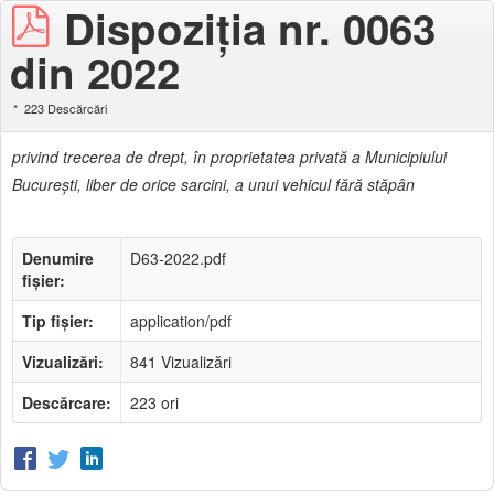
Dispoziția nr. 0063
din 2022
223 Descărcări
privind trecerea de drept, în proprietatea privată a Municipiului
Bucureşti, liber de orice sarcini, a unui vehicul fără stăpân
Denumire
D63-2022.pdf
fișier:
Tip fișier:
application/pdf
Vizualizări:
841 Vizualizări
Descărcare:
223 ori