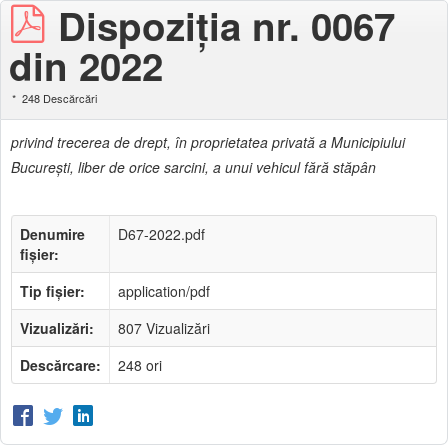
Dispoziția nr. 0067
din 2022
248 Descărcări
privind trecerea de drept, în proprietatea privată a Municipiului
Bucureşti, liber de orice sarcini, a unui vehicul fără stăpân
Denumire
D67-2022.pdf
fișier:
Tip fișier:
application/pdf
Vizualizări:
807 Vizualizări
Descărcare:
248 ori