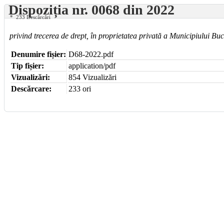
Dispoziția nr. 0068 din 2022
233 Descărcări
privind trecerea de drept, în proprietatea privată a Municipiului Bucu
Denumire fișier:
D68-2022.pdf
Tip fișier:
application/pdf
Vizualizări:
854 Vizualizări
Descărcare:
233 ori