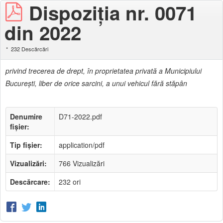
Dispoziția nr. 0071
din 2022
232 Descărcări
privind trecerea de drept, în proprietatea privată a Municipiului
Bucureşti, liber de orice sarcini, a unui vehicul fără stăpân
Denumire
D71-2022.pdf
fișier:
Tip fișier:
application/pdf
Vizualizări:
766 Vizualizări
Descărcare:
232 ori