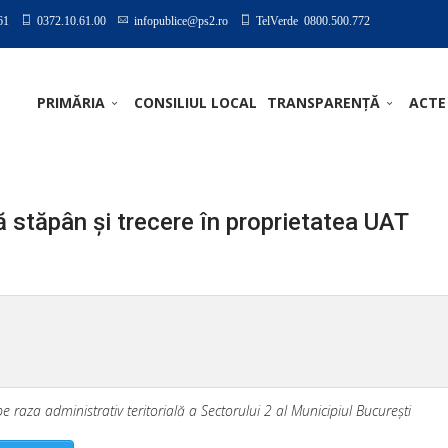
61
0372.10.61.00
infopublice@ps2.ro
TelVerde 0800.500.772
PRIMĂRIA
CONSILIUL LOCAL
TRANSPARENȚĂ
ACTE
ă stăpân şi trecere în proprietatea UAT
pe raza administrativ teritorială a Sectorului 2 al Municipiul Bucureşti