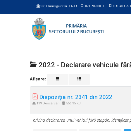
021.209.60.00
031.403.99.
Str. Chiristigiilor nr. 11-13
2022 - Declarare vehicule făr
Afișare:
Dispoziţia nr. 2341 din 2022
119 Descărcări
556.95 KB
privind declararea unui vehicul fără stăpân, identificat 