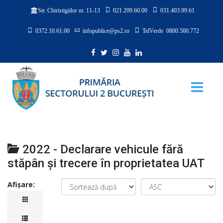
021.209.60.00
031.403.99.61
Str. Chiristigiilor nr. 11-13
0372.10.61.00
infopublice@ps2.ro
TelVerde 0800.500.772
2022 - Declarare vehicule fără
stăpân şi trecere în proprietatea UAT
Afișare: