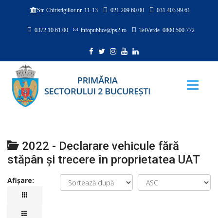
021.209.60.00
031.403.99.61
Str. Chiristigiilor nr. 11-13
0372.10.61.00
infopublice@ps2.ro
TelVerde 0800.500.772
2022 - Declarare vehicule fără
stăpân şi trecere în proprietatea UAT
Afișare: