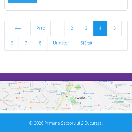
Prec
1
2
3
4
5
6
Start
7
8
Următor
Sfârșit
© 2026 Primăria Sectorului 2 București.