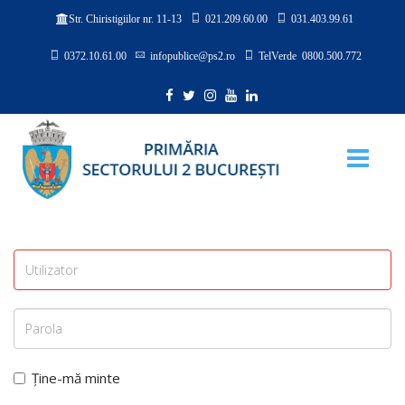
021.209.60.00
031.403.99.61
Str. Chiristigiilor nr. 11-13
0372.10.61.00
infopublice@ps2.ro
TelVerde 0800.500.772
Ține-mă minte