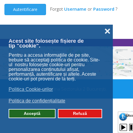
Forgot
Username
or
Password
?
Autentificare
❌
Acest site folosește fișiere de
tip "cookie".
Pentru a accesa informaţiile de pe site,
trebuie să acceptaţi politica de cookie. Site-
ul nostru folosește cookie-uri pentru
personalizarea conținutului afișat,
performanță, autentificare și altele. Aceste
cookie-uri pot proveni de la terți.
© 2026 Primăria Sectorului 2 București.
Politica Cookie-urilor
Politica de confidențialitate
Acceptă
Refuză