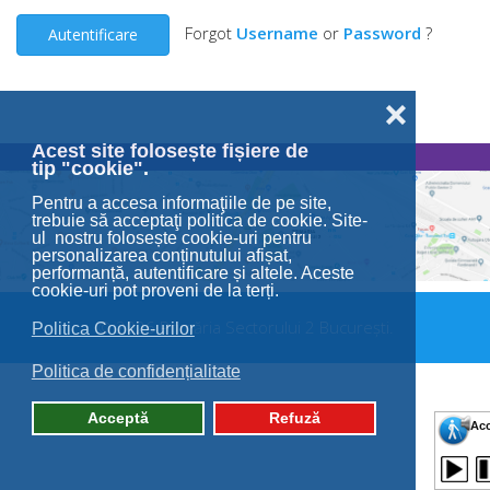
Forgot
Username
or
Password
?
Autentificare
❌
Acest site folosește fișiere de
tip "cookie".
Pentru a accesa informaţiile de pe site,
trebuie să acceptaţi politica de cookie. Site-
ul nostru folosește cookie-uri pentru
personalizarea conținutului afișat,
performanță, autentificare și altele. Aceste
cookie-uri pot proveni de la terți.
© 2026 Primăria Sectorului 2 București.
Politica Cookie-urilor
Politica de confidențialitate
Acceptă
Refuză