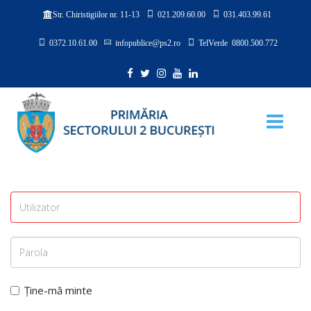
021.209.60.00
031.403.99.61
Str. Chiristigiilor nr. 11-13
0372.10.61.00
infopublice@ps2.ro
TelVerde 0800.500.772
Ține-mă minte