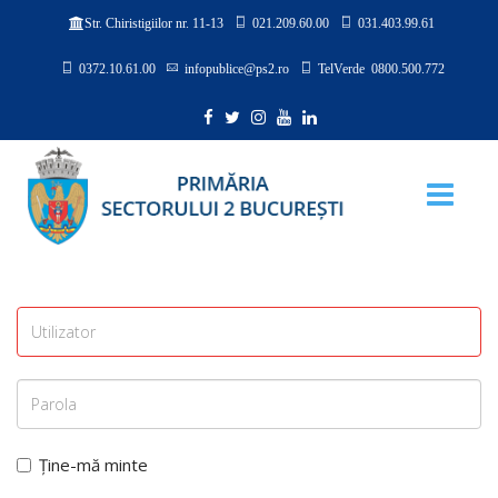
021.209.60.00
031.403.99.61
Str. Chiristigiilor nr. 11-13
0372.10.61.00
infopublice@ps2.ro
TelVerde 0800.500.772
Ține-mă minte