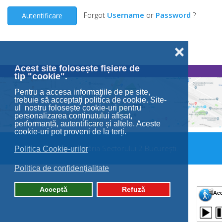
Forgot
Username
or
Password
?
Autentificare
❌
Acest site folosește fișiere de
tip "cookie".
Pentru a accesa informaţiile de pe site,
trebuie să acceptaţi politica de cookie. Site-
ul nostru folosește cookie-uri pentru
personalizarea conținutului afișat,
performanță, autentificare și altele. Aceste
cookie-uri pot proveni de la terți.
© 2026 Primăria Sectorului 2 București.
Politica Cookie-urilor
Politica de confidențialitate
Acceptă
Refuză