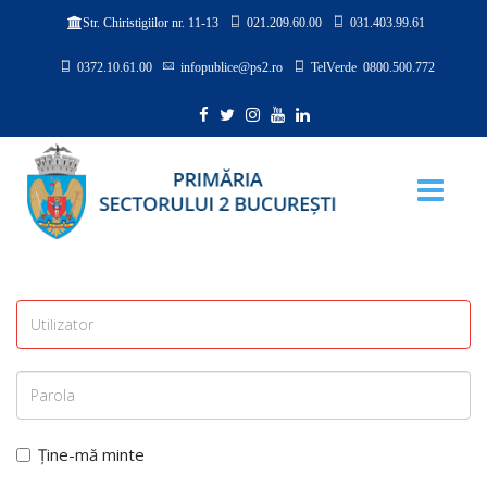
021.209.60.00
031.403.99.61
Str. Chiristigiilor nr. 11-13
0372.10.61.00
infopublice@ps2.ro
TelVerde 0800.500.772
Ține-mă minte