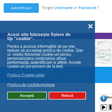
Forgot
Username
or
Password
?
Autentificare
❌
Acest site folosește fișiere de
tip "cookie".
Pentru a accesa informaţiile de pe site,
trebuie să acceptaţi politica de cookie. Site-
ul nostru folosește cookie-uri pentru
personalizarea conținutului afișat,
performanță, autentificare și altele. Aceste
cookie-uri pot proveni de la terți.
© 2026 Primăria Sectorului 2 București.
Politica Cookie-urilor
Politica de confidențialitate
Acceptă
Refuză