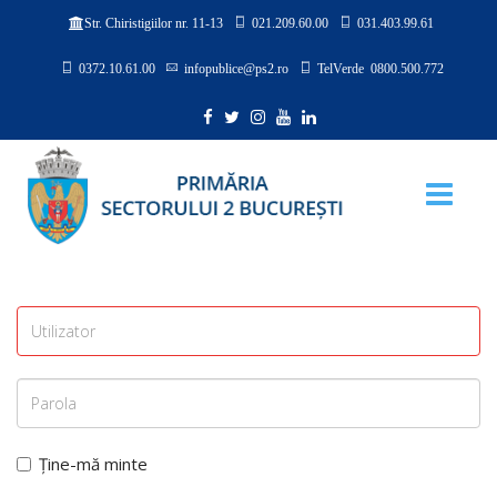
021.209.60.00
031.403.99.61
Str. Chiristigiilor nr. 11-13
0372.10.61.00
infopublice@ps2.ro
TelVerde 0800.500.772
Ține-mă minte