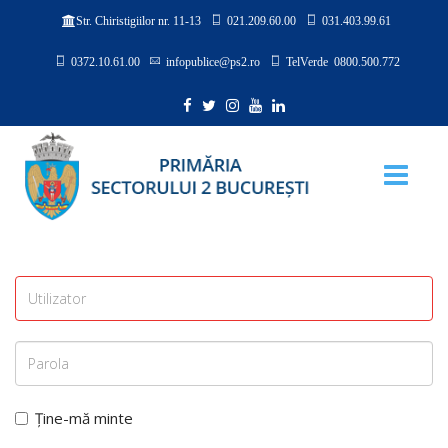
021.209.60.00
031.403.99.61
Str. Chiristigiilor nr. 11-13
0372.10.61.00
infopublice@ps2.ro
TelVerde 0800.500.772
Ține-mă minte