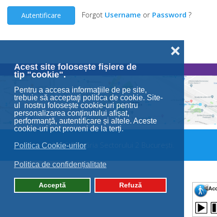
Forgot
Username
or
Password
?
Autentificare
❌
Acest site folosește fișiere de
tip "cookie".
Pentru a accesa informaţiile de pe site,
trebuie să acceptaţi politica de cookie. Site-
ul nostru folosește cookie-uri pentru
personalizarea conținutului afișat,
performanță, autentificare și altele. Aceste
cookie-uri pot proveni de la terți.
© 2026 Primăria Sectorului 2 București.
Politica Cookie-urilor
Politica de confidențialitate
Acceptă
Refuză