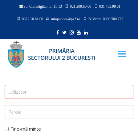
021.209.60.00
031.403.99.61
Str. Chiristigiilor nr. 11-13
0372.10.61.00
infopublice@ps2.ro
TelVerde 0800.500.772
Ține-mă minte