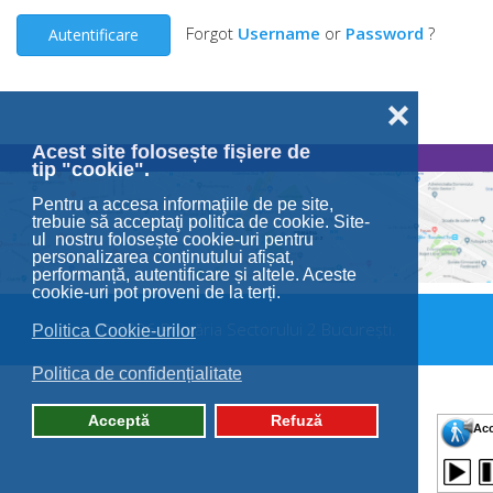
Forgot
Username
or
Password
?
Autentificare
❌
Acest site folosește fișiere de
tip "cookie".
Pentru a accesa informaţiile de pe site,
trebuie să acceptaţi politica de cookie. Site-
ul nostru folosește cookie-uri pentru
personalizarea conținutului afișat,
performanță, autentificare și altele. Aceste
cookie-uri pot proveni de la terți.
© 2026 Primăria Sectorului 2 București.
Politica Cookie-urilor
Politica de confidențialitate
Acceptă
Refuză