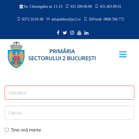
021.209.60.00
031.403.99.61
Str. Chiristigiilor nr. 11-13
0372.10.61.00
infopublice@ps2.ro
TelVerde 0800.500.772
Ține-mă minte