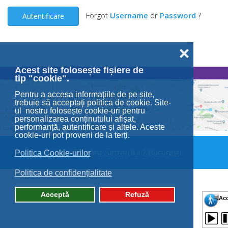
Forgot
Username
or
Password
?
Autentificare
❌
Acest site folosește fișiere de
tip "cookie".
Pentru a accesa informaţiile de pe site,
trebuie să acceptaţi politica de cookie. Site-
ul nostru folosește cookie-uri pentru
personalizarea conținutului afișat,
performanță, autentificare și altele. Aceste
cookie-uri pot proveni de la terți.
© 2026 Primăria Sectorului 2 București.
Politica Cookie-urilor
Politica de confidențialitate
Acceptă
Refuză