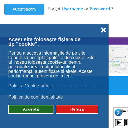
Forgot
Username
or
Password
?
Autentificare
❌
Acest site folosește fișiere de
tip "cookie".
Pentru a accesa informaţiile de pe site,
trebuie să acceptaţi politica de cookie. Site-
ul nostru folosește cookie-uri pentru
personalizarea conținutului afișat,
performanță, autentificare și altele. Aceste
cookie-uri pot proveni de la terți.
© 2026 Primăria Sectorului 2 București.
Politica Cookie-urilor
Politica de confidențialitate
Acceptă
Refuză