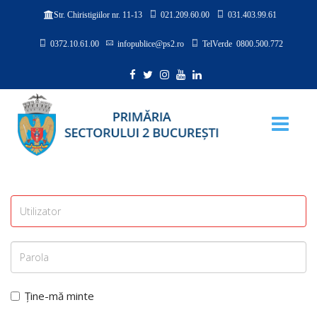
021.209.60.00
031.403.99.61
Str. Chiristigiilor nr. 11-13
0372.10.61.00
infopublice@ps2.ro
TelVerde 0800.500.772
Ține-mă minte