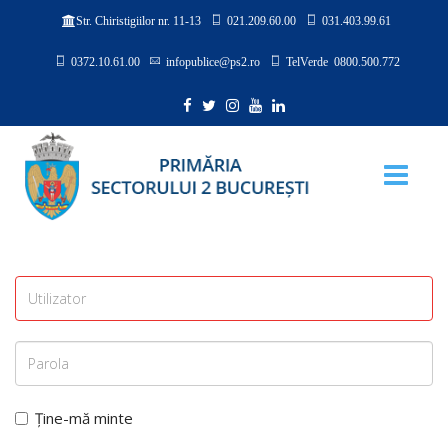
021.209.60.00
031.403.99.61
Str. Chiristigiilor nr. 11-13
0372.10.61.00
infopublice@ps2.ro
TelVerde 0800.500.772
Ține-mă minte