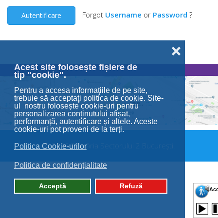
Forgot
Username
or
Password
?
Autentificare
❌
Acest site folosește fișiere de
tip "cookie".
Pentru a accesa informaţiile de pe site,
trebuie să acceptaţi politica de cookie. Site-
ul nostru folosește cookie-uri pentru
personalizarea conținutului afișat,
performanță, autentificare și altele. Aceste
cookie-uri pot proveni de la terți.
© 2026 Primăria Sectorului 2 București.
Politica Cookie-urilor
Politica de confidențialitate
Acceptă
Refuză