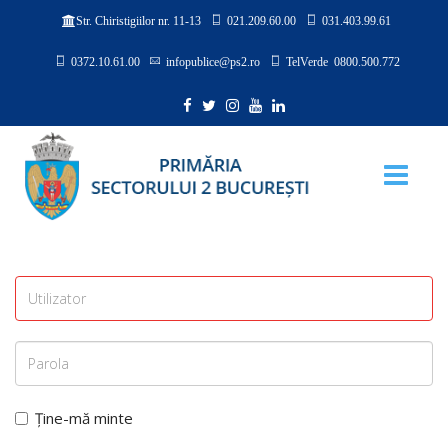
021.209.60.00
031.403.99.61
Str. Chiristigiilor nr. 11-13
0372.10.61.00
infopublice@ps2.ro
TelVerde 0800.500.772
Ține-mă minte