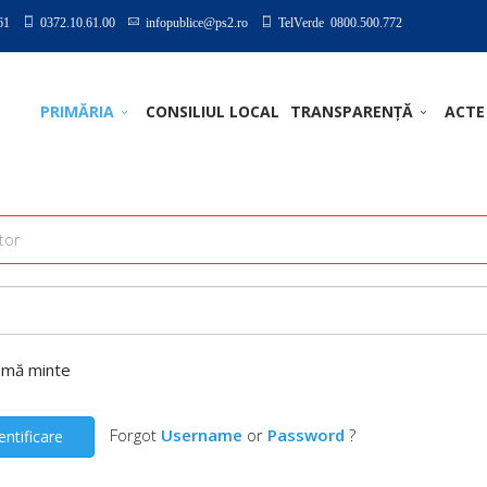
61
0372.10.61.00
infopublice@ps2.ro
TelVerde 0800.500.772
PRIMĂRIA
CONSILIUL LOCAL
TRANSPARENȚĂ
ACTE
-mă minte
Forgot
Username
or
Password
?
entificare