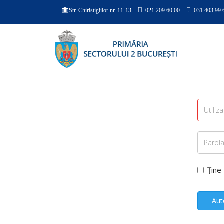
021.209.60.00
031.403.99.
Str. Chiristigiilor nr. 11-13
Ține
Aut