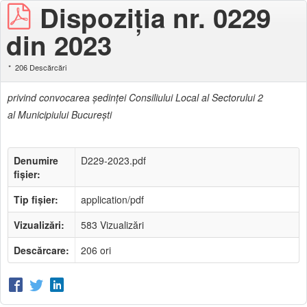
Dispoziţia nr. 0229
din 2023
206 Descărcări
privind convocarea şedinţei Consiliului Local al Sectorului 2
al Municipiului Bucureşti
Denumire
D229-2023.pdf
fișier:
Tip fișier:
application/pdf
Vizualizări:
583 Vizualizări
Descărcare:
206 ori