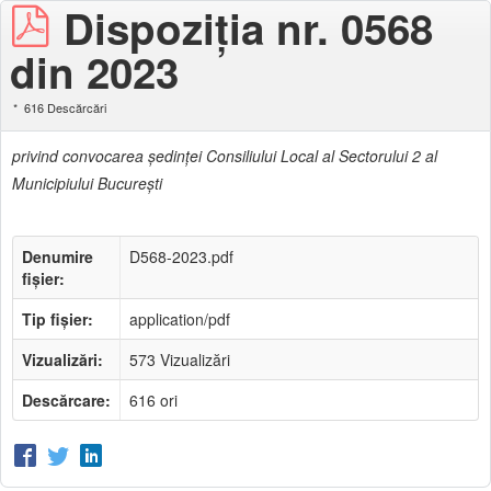
Dispoziţia nr. 0568
din 2023
616 Descărcări
privind convocarea şedinţei Consiliului Local al Sectorului 2 al
Municipiului Bucureşti
Denumire
D568-2023.pdf
fișier:
Tip fișier:
application/pdf
Vizualizări:
573 Vizualizări
Descărcare:
616 ori