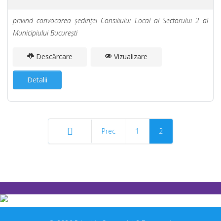
privind convocarea şedinţei Consiliului Local al Sectorului 2 al
Municipiului Bucureşti
Descărcare
Vizualizare
Detalii
Prec
1
2
Start