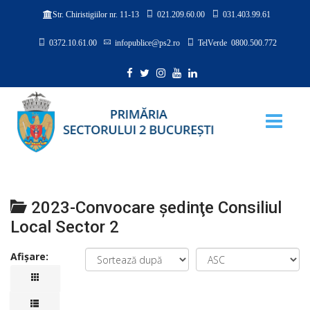
021.209.60.00
031.403.99.61
Str. Chiristigiilor nr. 11-13
0372.10.61.00
infopublice@ps2.ro
TelVerde 0800.500.772
2023-Convocare şedinţe Consiliul
Local Sector 2
Afișare: