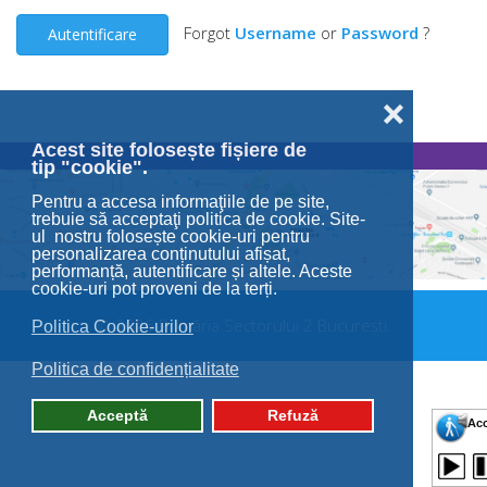
Forgot
Username
or
Password
?
Autentificare
❌
Acest site folosește fișiere de
tip "cookie".
Pentru a accesa informaţiile de pe site,
trebuie să acceptaţi politica de cookie. Site-
ul nostru folosește cookie-uri pentru
personalizarea conținutului afișat,
performanță, autentificare și altele. Aceste
cookie-uri pot proveni de la terți.
© 2026 Primăria Sectorului 2 București.
Politica Cookie-urilor
Politica de confidențialitate
Acceptă
Refuză