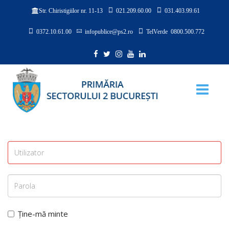
021.209.60.00
031.403.99.61
Str. Chiristigiilor nr. 11-13
0372.10.61.00
infopublice@ps2.ro
TelVerde 0800.500.772
Ține-mă minte