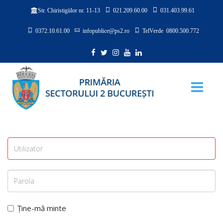
021.209.60.00
031.403.99.61
Str. Chiristigiilor nr. 11-13
0372.10.61.00
infopublice@ps2.ro
TelVerde 0800.500.772
Ține-mă minte