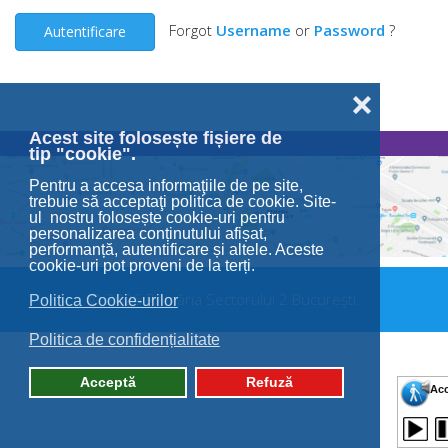
Forgot
Username
or
Password
?
Autentificare
❌
Acest site folosește fișiere de
tip "cookie".
Pentru a accesa informaţiile de pe site,
trebuie să acceptaţi politica de cookie. Site-
ul nostru folosește cookie-uri pentru
personalizarea conținutului afișat,
performanță, autentificare și altele. Aceste
cookie-uri pot proveni de la terți.
© 2026 Primăria Sectorului 2 București.
Politica Cookie-urilor
Politica de confidențialitate
Acceptă
Refuză