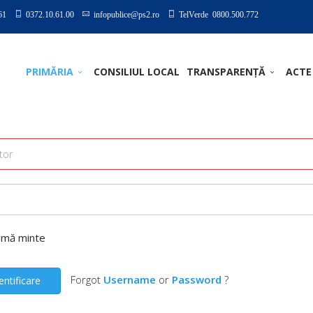
61
0372.10.61.00
infopublice@ps2.ro
TelVerde 0800.500.772
PRIMĂRIA
CONSILIUL LOCAL
TRANSPARENȚĂ
ACTE
-mă minte
Forgot
Username
or
Password
?
entificare