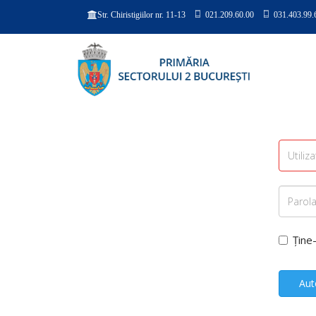
021.209.60.00
031.403.99.
Str. Chiristigiilor nr. 11-13
Ține
Aut