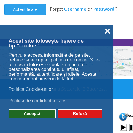
Forgot
Username
or
Password
?
Autentificare
❌
Acest site folosește fișiere de
tip "cookie".
Pentru a accesa informaţiile de pe site,
trebuie să acceptaţi politica de cookie. Site-
ul nostru folosește cookie-uri pentru
personalizarea conținutului afișat,
performanță, autentificare și altele. Aceste
cookie-uri pot proveni de la terți.
© 2026 Primăria Sectorului 2 București.
Politica Cookie-urilor
Politica de confidențialitate
Acceptă
Refuză