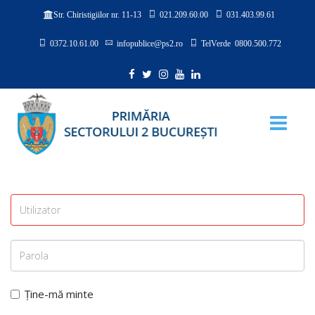
021.209.60.00
031.403.99.61
Str. Chiristigiilor nr. 11-13
0372.10.61.00
infopublice@ps2.ro
TelVerde 0800.500.772
Ține-mă minte