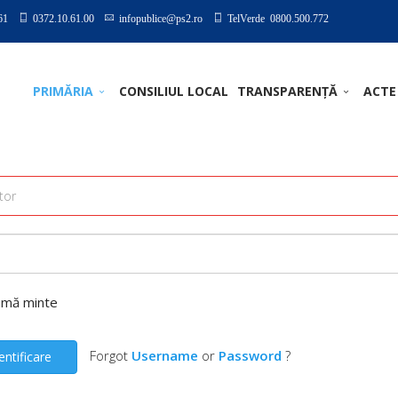
61
0372.10.61.00
infopublice@ps2.ro
TelVerde 0800.500.772
PRIMĂRIA
CONSILIUL LOCAL
TRANSPARENȚĂ
ACTE
-mă minte
Forgot
Username
or
Password
?
entificare