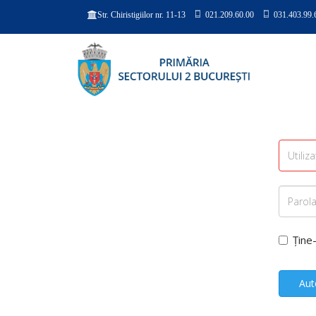
021.209.60.00
031.403.99.
Str. Chiristigiilor nr. 11-13
Ține
Aut