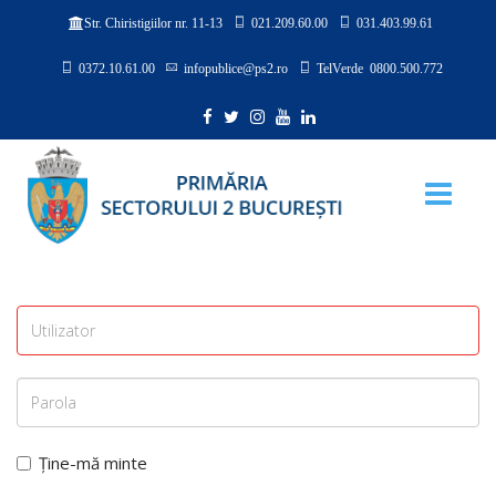
021.209.60.00
031.403.99.61
Str. Chiristigiilor nr. 11-13
0372.10.61.00
infopublice@ps2.ro
TelVerde 0800.500.772
Ține-mă minte