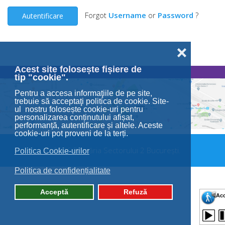
Forgot
Username
or
Password
?
Autentificare
❌
Acest site folosește fișiere de
tip "cookie".
Pentru a accesa informaţiile de pe site,
trebuie să acceptaţi politica de cookie. Site-
ul nostru folosește cookie-uri pentru
personalizarea conținutului afișat,
performanță, autentificare și altele. Aceste
cookie-uri pot proveni de la terți.
© 2026 Primăria Sectorului 2 București.
Politica Cookie-urilor
Politica de confidențialitate
Acceptă
Refuză