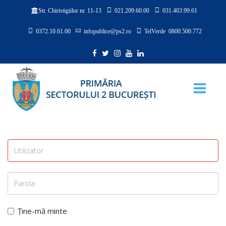
021.209.60.00
031.403.99.61
Str. Chiristigiilor nr. 11-13
0372.10.61.00
infopublice@ps2.ro
TelVerde 0800.500.772
Ține-mă minte