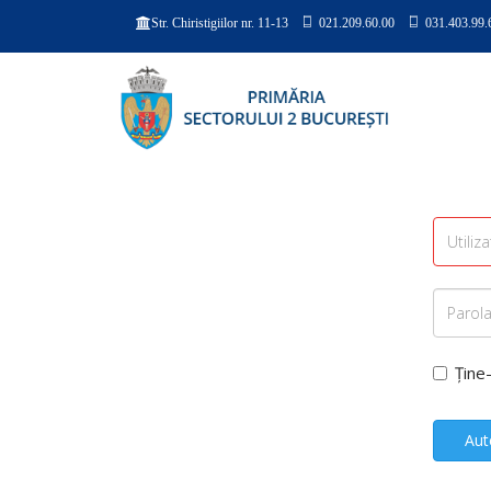
021.209.60.00
031.403.99.
Str. Chiristigiilor nr. 11-13
Ține
Aut