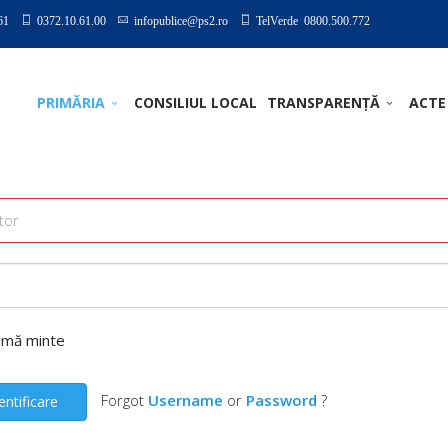
61
0372.10.61.00
infopublice@ps2.ro
TelVerde 0800.500.772
PRIMĂRIA
CONSILIUL LOCAL
TRANSPARENȚĂ
ACTE
-mă minte
Forgot
Username
or
Password
?
entificare