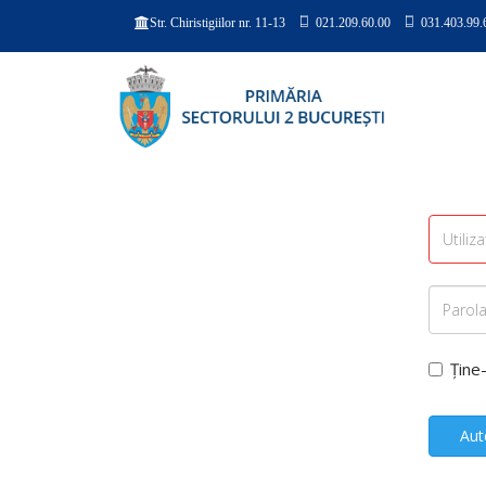
021.209.60.00
031.403.99.
Str. Chiristigiilor nr. 11-13
Ține
Aut