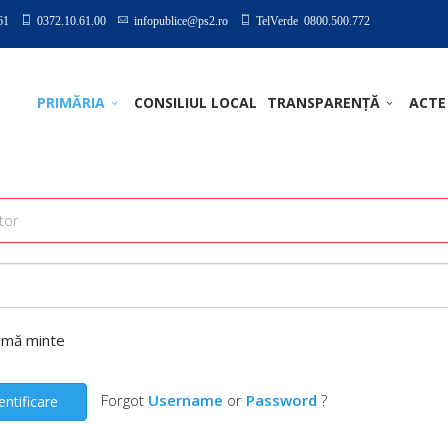
61
0372.10.61.00
infopublice@ps2.ro
TelVerde 0800.500.772
PRIMĂRIA
CONSILIUL LOCAL
TRANSPARENȚĂ
ACTE
-mă minte
Forgot
Username
or
Password
?
entificare