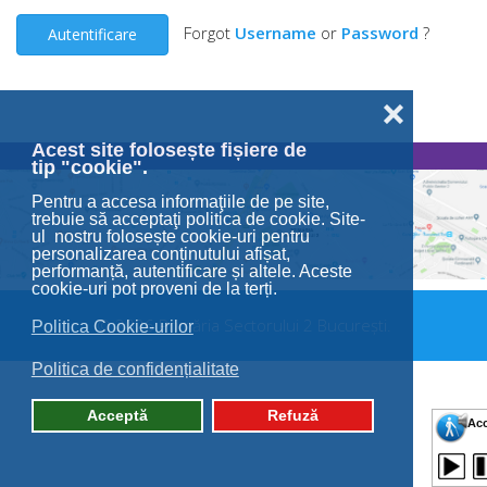
Forgot
Username
or
Password
?
Autentificare
❌
Acest site folosește fișiere de
tip "cookie".
Pentru a accesa informaţiile de pe site,
trebuie să acceptaţi politica de cookie. Site-
ul nostru folosește cookie-uri pentru
personalizarea conținutului afișat,
performanță, autentificare și altele. Aceste
cookie-uri pot proveni de la terți.
© 2026 Primăria Sectorului 2 București.
Politica Cookie-urilor
Politica de confidențialitate
Acceptă
Refuză