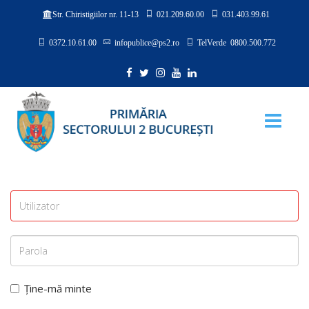
021.209.60.00
031.403.99.61
Str. Chiristigiilor nr. 11-13
0372.10.61.00
infopublice@ps2.ro
TelVerde 0800.500.772
Ține-mă minte