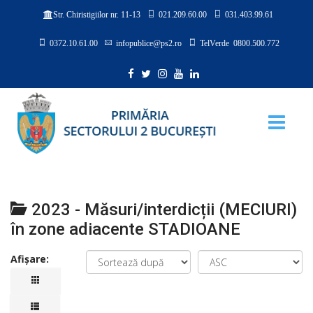
021.209.60.00
031.403.99.61
Str. Chiristigiilor nr. 11-13
0372.10.61.00
infopublice@ps2.ro
TelVerde 0800.500.772
2023 - Măsuri/interdicții (MECIURI)
în zone adiacente STADIOANE
Afișare: