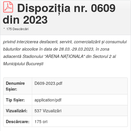
Dispoziţia nr. 0609
din 2023
175 Descărcări
privind interzicerea desfacerii, servirii, comercializării şi consumului
băuturilor alcoolice în data de 28.03.-29.03.2023, în zona
adiacentă Stadionului "ARENA NAŢIONALA" din Sectorul 2 al
Municipiului Bucureşti
Denumire
D609-2023.pdf
fișier:
Tip fișier:
application/pdf
Vizualizări:
537 Vizualizări
Descărcare:
175 ori