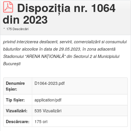
Dispoziţia nr. 1064
din 2023
175 Descărcări
privind interzicerea desfacerii, servirii, comercializării si consumului
băuturilor alcoolice în data de 29.05.2023, în zona adiacentă
Stadionuiui "ARENA NAŢIONALĂ" din Sectorul 2 al Municipiului
Bucureşti
Denumire
D1064-2023.pdf
fișier:
Tip fișier:
application/pdf
Vizualizări:
535 Vizualizări
Descărcare:
175 ori