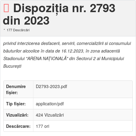
Dispoziţia nr. 2793
din 2023
177 Descărcări
privind interzicerea desfacerii, servirii, comercializlirii si consumului
băuturilor alcoolice în data de 16.12.2023, în zona adiacentă
Stadionului "ARENA NAŢIONALĂ" din Sectorul 2 al Municipiului
Bucureşti
Denumire
D2793-2023.pdf
fișier:
Tip fișier:
application/pdf
Vizualizări:
424 Vizualizări
Descărcare:
177 ori