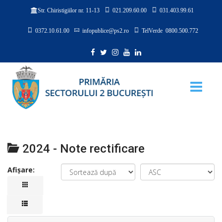
021.209.60.00
031.403.99.61
Str. Chiristigiilor nr. 11-13
0372.10.61.00
infopublice@ps2.ro
TelVerde 0800.500.772
2024 - Note rectificare
Afișare: