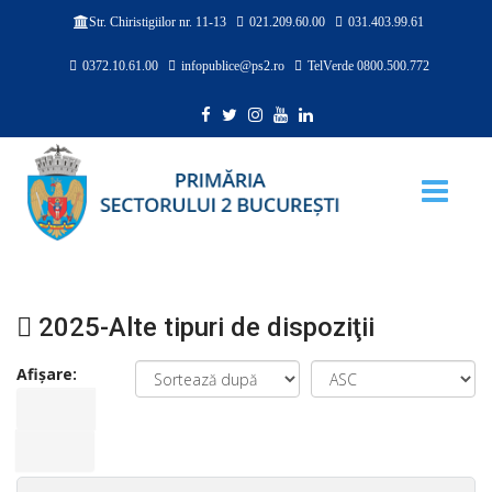
021.209.60.00
031.403.99.61
Str. Chiristigiilor nr. 11-13
0372.10.61.00
infopublice@ps2.ro
TelVerde 0800.500.772
2025-Alte tipuri de dispoziţii
Afișare: