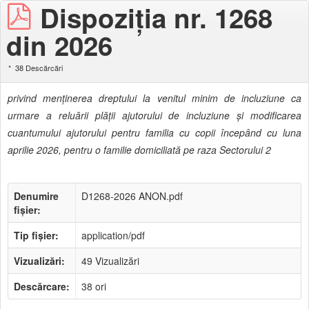
Dispoziţia nr. 1268
din 2026
38 Descărcări
privind menţinerea dreptului la venitul minim de incluziune ca
urmare a reluării plăţii ajutorului de incluziune şi modificarea
cuantumului ajutorului pentru familia cu copii începând cu luna
aprilie 2026, pentru o familie domiciliată pe raza Sectorului 2
Denumire
D1268-2026 ANON.pdf
fișier:
Tip fișier:
application/pdf
Vizualizări:
49 Vizualizări
Descărcare:
38 ori