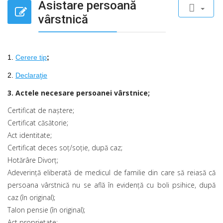
Asistare persoană
vârstnică
1.
Cerere tip
;
2.
Declaraţie
3. Actele necesare persoanei vârstnice;
Certificat de naştere;
Certificat căsătorie;
Act identitate;
Certificat deces soţ/soţie, după caz;
Hotărâre Divorţ;
Adeverință eliberată de medicul de familie din care să reiasă că
persoana vârstnică nu se află în evidență cu boli psihice, după
caz (în original);
Talon pensie (în original);
Act proprietate;