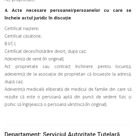
4. Acte necesare persoanei/persoanelor cu care se
încheie actul juridic în discuţie
Certificat naştere;
Certificat căsătorie;
B.I/C.I;
Certificat deces/hotărâre divorţ, după caz;
Adeverinţă de venit (în original);
Act proprietate sau contract închiriere pentru locuinţă,
adeverinţă de la asociaţia de proprietari că locuieşte la adresă,
după caz;
Adeverinţă medicală eliberată de medicul de familie din care să
rezulte că este o persoană aptă din punct de vedere fizic şi
psihic să îngrijească o persoană vârstnică (în original);
Departament: Serviciul Autoritate Tutelară