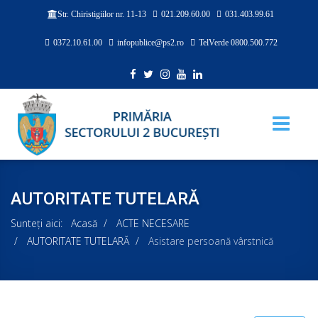
021.209.60.00
031.403.99.61
Str. Chiristigiilor nr. 11-13
0372.10.61.00
infopublice@ps2.ro
TelVerde 0800.500.772
AUTORITATE TUTELARĂ
Sunteți aici:
Acasă
ACTE NECESARE
AUTORITATE TUTELARĂ
Asistare persoană vârstnică