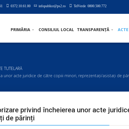
61
0372.10.61.00
infopublice@ps2.ro
TelVerde 0800.500.772
PRIMĂRIA
CONSILIUL LOCAL
TRANSPARENȚĂ
ACTE
TE TUTELARĂ
 unor acte juridice de către copiii minori, reprezentați/asistați de păr
rizare privind încheierea unor acte juridic
i de părinți