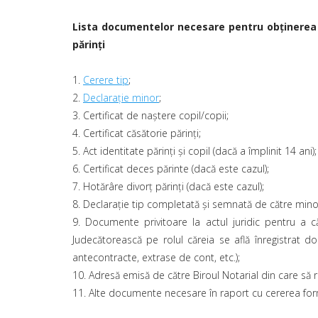
Lista documentelor necesare pentru obţinerea di
părinţi
1.
Cerere tip
;
2.
Declaraţie minor
;
3. Certificat de naştere copil/copii;
4. Certificat căsătorie părinţi;
5. Act identitate părinţi şi copil (dacă a împlinit 14 ani);
6. Certificat deces părinte (dacă este cazul);
7. Hotărâre divorţ părinţi (dacă este cazul);
8. Declaraţie tip completată şi semnată de către minor
9. Documente privitoare la actul juridic pentru a că
Judecătorească pe rolul căreia se află înregistrat do
antecontracte, extrase de cont, etc.);
10. Adresă emisă de către Biroul Notarial din care să 
11. Alte documente necesare în raport cu cererea fo