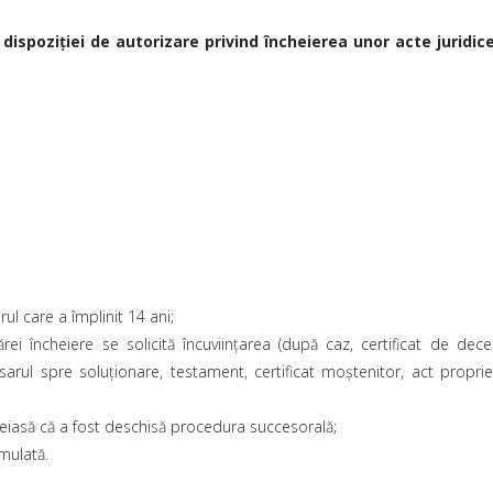
spoziţiei de autorizare privind încheierea unor acte juridice 
ul care a împlinit 14 ani;
rei încheiere se solicită încuviinţarea (după caz, certificat de dece
sarul spre soluţionare, testament, certificat moştenitor, act propri
reiasă că a fost deschisă procedura succesorală;
rmulată.