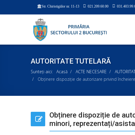
021.209.60.00
031.403.99.
Str. Chiristigiilor nr. 11-13
AUTORITATE TUTELARĂ
Sunteți aici:
Acasă
ACTE NECESARE
AUTORITA
Obținere dispoziție de autorizare privind încheierea
Obținere dispoziție de auto
minori, reprezentați/asistaț