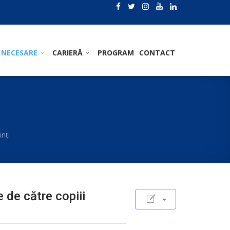
 NECESARE
CARIERĂ
PROGRAM
CONTACT
inți
e de către copiii