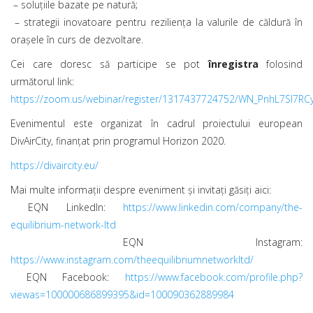
– soluțiile bazate pe natură;
– strategii inovatoare pentru reziliența la valurile de căldură în
orașele în curs de dezvoltare.
Cei care doresc să participe se pot
înregistra
folosind
următorul link:
https://zoom.us/webinar/register/1317437724752/WN_PnhL7Sl7R
Evenimentul este organizat în cadrul proiectului european
DivAirCity, finanțat prin programul Horizon 2020.
https://divaircity.eu/
Mai multe informații despre eveniment și invitați găsiți aici:
EQN LinkedIn:
https://www.linkedin.com/company/the-
equilibrium-network-ltd
EQN Instagram:
https://www.instagram.com/theequilibriumnetworkltd/
EQN Facebook:
https://www.facebook.com/profile.php?
viewas=100000686899395&id=100090362889984