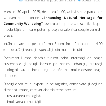
Informatii de interes public prima pagina
Accesări: 3032
Miercuri, 30 aprilie 2025, de la ora 14:00, vă invităm să participaţi
la evenimentul online
„Enhancing Natural Heritage for
Community Wellbeing”,
pentru a lua parte la discuţiile despre
modalitățile prin care putem proteja și valorifica spațiile verzi din
orașe.
Întâlnirea are loc pe platforma Zoom, începând cu ora 14:00
(ora locală), și reunește specialiști din mai multe țări.
Evenimentul este deschis tuturor celor interesați de orașe
sustenabile și soluții bazate pe natură: urbaniști, arhitecți,
ecologiști sau oricine dorește să afle mai multe despre oraşe
durabile.
Discuțiile vor reuni experți în peisagistică, conservare și acțiune
climatică urbană, care vor aborda teme precum:
– restaurarea ecologică;
– implicarea comunității;