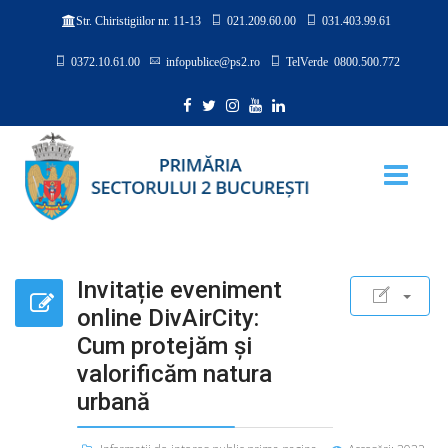
021.209.60.00
031.403.99.61
Str. Chiristigiilor nr. 11-13
0372.10.61.00
infopublice@ps2.ro
TelVerde 0800.500.772
Invitație eveniment
online DivAirCity:
Cum protejăm și
valorificăm natura
urbană