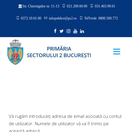
021.209.60.00
031.403.99.61
Str. Chiristigiilor nr. 11-13
0372.10.61.00
infopublice@ps2.ro
TelVerde 0800.500.772
Vă rugăm introduceți adresa de email asociată cu contul
de utilizator. Numele de utilizator vă va fi trimis pe
această adresă.