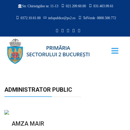
021.209.60.00
031.403.99.61
Str. Chiristigiilor nr. 11-13
0372.10.61.00
infopublice@ps2.ro
TelVerde 0800.500.772
ADMINISTRATOR PUBLIC
AMZA MAIR