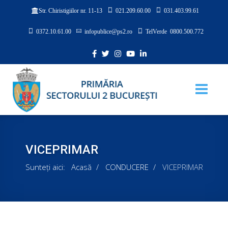
021.209.60.00
031.403.99.61
Str. Chiristigiilor nr. 11-13
0372.10.61.00
infopublice@ps2.ro
TelVerde 0800.500.772
VICEPRIMAR
Sunteți aici:
Acasă
CONDUCERE
VICEPRIMAR