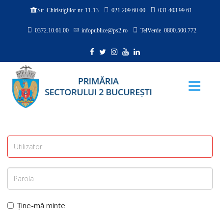
021.209.60.00
031.403.99.61
Str. Chiristigiilor nr. 11-13
0372.10.61.00
infopublice@ps2.ro
TelVerde 0800.500.772
Ține-mă minte