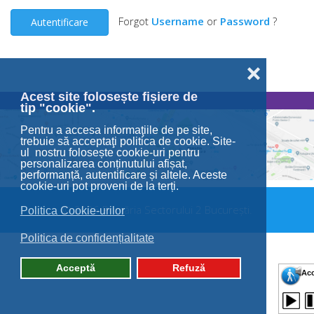
Forgot
Username
or
Password
?
Autentificare
❌
Acest site folosește fișiere de
tip "cookie".
Pentru a accesa informaţiile de pe site,
trebuie să acceptaţi politica de cookie. Site-
ul nostru folosește cookie-uri pentru
personalizarea conținutului afișat,
performanță, autentificare și altele. Aceste
cookie-uri pot proveni de la terți.
© 2026 Primăria Sectorului 2 București.
Politica Cookie-urilor
Politica de confidențialitate
Acceptă
Refuză